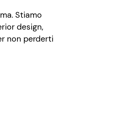
ima. Stiamo
erior design,
per non perderti