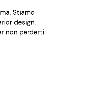
ima. Stiamo
erior design,
per non perderti