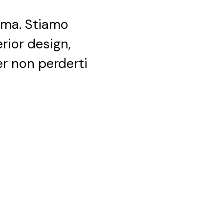
ima. Stiamo
erior design,
per non perderti