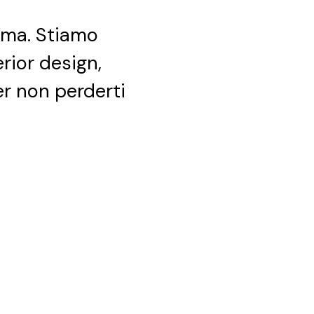
ima. Stiamo
erior design,
per non perderti