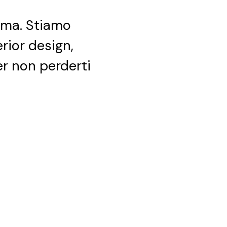
ima. Stiamo
erior design,
per non perderti