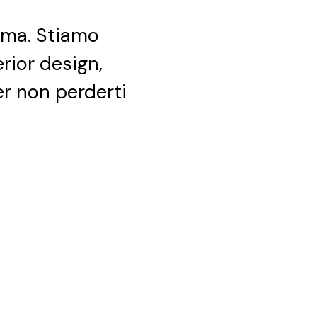
ima. Stiamo
erior design,
per non perderti